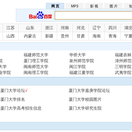
网 页
MP3
影 视
图 片
知
江苏
山东
浙江
河南
河北
辽宁
四川
湖
山西
内蒙古
新疆
贵州
甘肃
海南
青海
宁
福建师范大学
华侨大学
福建农林
院
厦门理工学院
泉州师范学院
漳州师范
大学
闽南师范大学
闽江学院
三明学院
业学院
闽南理工学院
福建江夏学院
武夷学院
厦门大学论坛
√
厦门大学嘉庚学院论坛
厦门大学排名
厦门大学校园图片
厦门大学高考招生信息
厦门大学研究生院