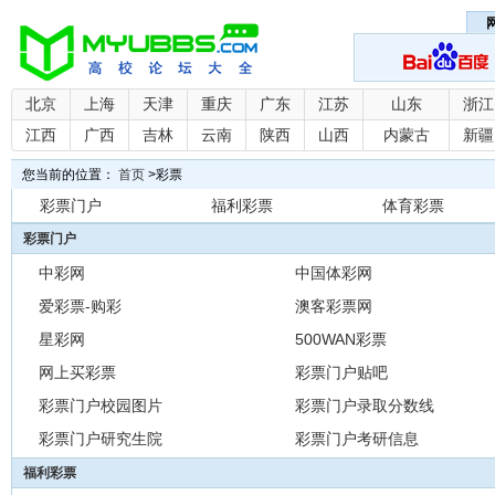
北京
上海
天津
重庆
广东
江苏
山东
浙江
江西
广西
吉林
云南
陕西
山西
内蒙古
新疆
您当前的位置：
首页
>
彩票
彩票门户
福利彩票
体育彩票
彩票门户
中彩网
中国体彩网
爱彩票-购彩
澳客彩票网
星彩网
500WAN彩票
网上买彩票
彩票门户贴吧
彩票门户校园图片
彩票门户录取分数线
彩票门户研究生院
彩票门户考研信息
福利彩票