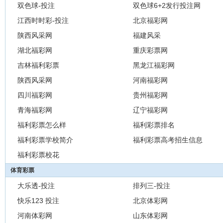
双色球-投注
双色球6+2发行投注网
江西时时彩-投注
北京福彩网
陕西风采网
福建风采
湖北福彩网
重庆彩票网
吉林福利彩票
黑龙江福彩网
陕西风采网
河南福彩网
四川福彩网
贵州福彩网
青海福彩网
辽宁福彩网
福利彩票怎么样
福利彩票排名
福利彩票学校简介
福利彩票高考招生信息
福利彩票校花
体育彩票
大乐透-投注
排列三-投注
快乐123 投注
北京体彩网
河南体彩网
山东体彩网