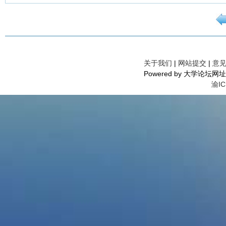
关于我们
|
网站提交
|
意
Powered by 大学论坛网址导航©
渝IC