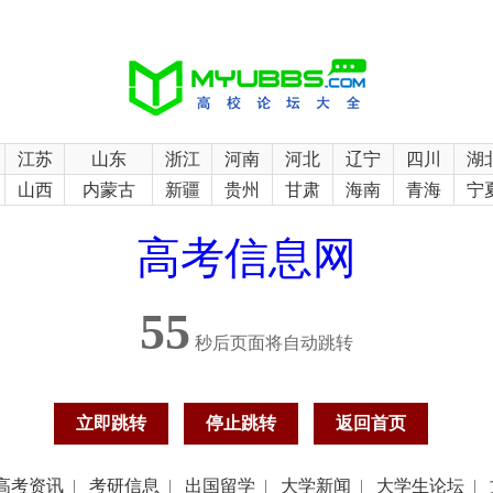
江苏
山东
浙江
河南
河北
辽宁
四川
湖
山西
内蒙古
新疆
贵州
甘肃
海南
青海
宁
高考信息网
55
秒后页面将自动跳转
立即跳转
停止跳转
返回首页
高考资讯
|
考研信息
|
出国留学
|
大学新闻
|
大学生论坛
|